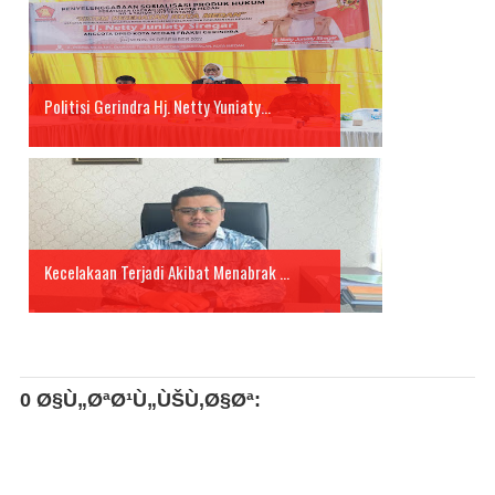
Politisi Gerindra Hj. Netty Yuniaty...
Kecelakaan Terjadi Akibat Menabrak ...
0 Ø§Ù„ØªØ¹Ù„ÙŠÙ‚Ø§Øª: