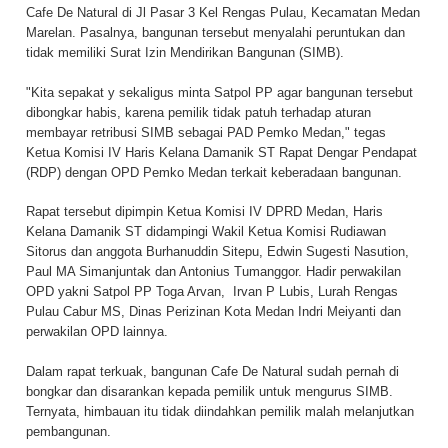
Cafe De Natural di Jl Pasar 3 Kel Rengas Pulau, Kecamatan Medan
Marelan. Pasalnya, bangunan tersebut menyalahi peruntukan dan
tidak memiliki Surat Izin Mendirikan Bangunan (SIMB).
"Kita sepakat y sekaligus minta Satpol PP agar bangunan tersebut
dibongkar habis, karena pemilik tidak patuh terhadap aturan
membayar retribusi SIMB sebagai PAD Pemko Medan," tegas
Ketua Komisi IV Haris Kelana Damanik ST Rapat Dengar Pendapat
(RDP) dengan OPD Pemko Medan terkait keberadaan bangunan.
Rapat tersebut dipimpin Ketua Komisi IV DPRD Medan, Haris
Kelana Damanik ST didampingi Wakil Ketua Komisi Rudiawan
Sitorus dan anggota Burhanuddin Sitepu, Edwin Sugesti Nasution,
Paul MA Simanjuntak dan Antonius Tumanggor. Hadir perwakilan
OPD yakni Satpol PP Toga Arvan, Irvan P Lubis, Lurah Rengas
Pulau Cabur MS, Dinas Perizinan Kota Medan Indri Meiyanti dan
perwakilan OPD lainnya.
Dalam rapat terkuak, bangunan Cafe De Natural sudah pernah di
bongkar dan disarankan kepada pemilik untuk mengurus SIMB.
Ternyata, himbauan itu tidak diindahkan pemilik malah melanjutkan
pembangunan.