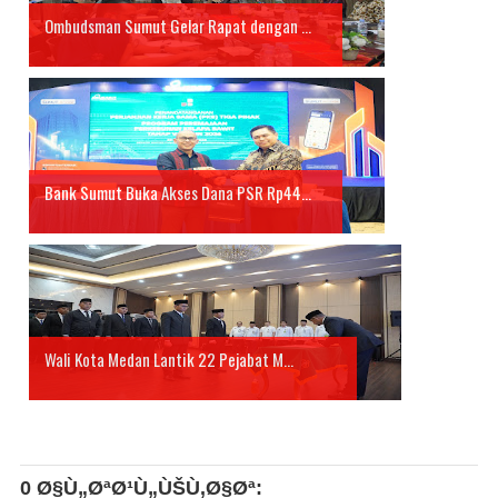
Ombudsman Sumut Gelar Rapat dengan ...
Bank Sumut Buka Akses Dana PSR Rp44...
Wali Kota Medan Lantik 22 Pejabat M...
0 Ø§Ù„ØªØ¹Ù„ÙŠÙ‚Ø§Øª: