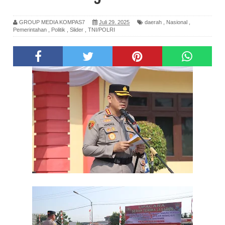
GROUP MEDIA KOMPAS7
Juli 29, 2025
daerah
,
Nasional
,
Pemerintahan
,
Politik
,
Slider
,
TNI/POLRI