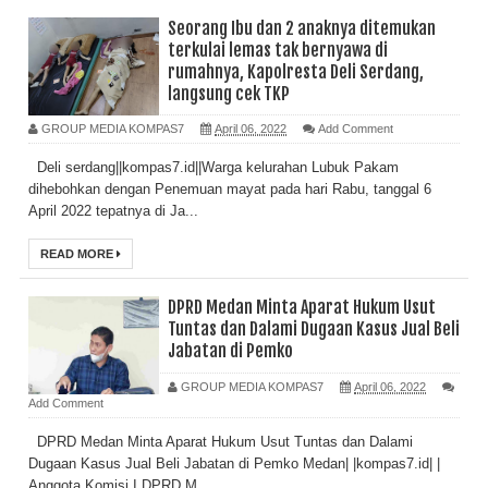
Seorang Ibu dan 2 anaknya ditemukan
terkulai lemas tak bernyawa di
rumahnya, Kapolresta Deli Serdang,
langsung cek TKP
GROUP MEDIA KOMPAS7
April 06, 2022
Add Comment
Deli serdang||kompas7.id||Warga kelurahan Lubuk Pakam
dihebohkan dengan Penemuan mayat pada hari Rabu, tanggal 6
April 2022 tepatnya di Ja...
READ MORE
DPRD Medan Minta Aparat Hukum Usut
Tuntas dan Dalami Dugaan Kasus Jual Beli
Jabatan di Pemko
GROUP MEDIA KOMPAS7
April 06, 2022
Add Comment
DPRD Medan Minta Aparat Hukum Usut Tuntas dan Dalami
Dugaan Kasus Jual Beli Jabatan di Pemko Medan| |kompas7.id| |
Anggota Komisi I DPRD M...