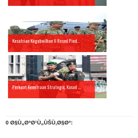
Kesatrian Kogabwilhan II Resmi Pind...
Perkuat Kemitraan Strategis, Kasad ...
0 Ø§Ù„ØªØ¹Ù„ÙŠÙ‚Ø§Øª: