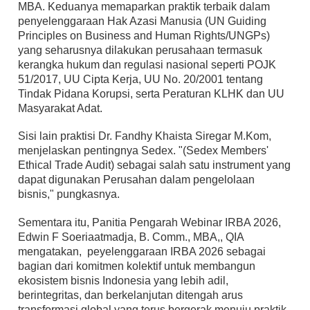
MBA. Keduanya memaparkan praktik terbaik dalam
penyelenggaraan Hak Azasi Manusia (UN Guiding
Principles on Business and Human Rights/UNGPs)
yang seharusnya dilakukan perusahaan termasuk
kerangka hukum dan regulasi nasional seperti POJK
51/2017, UU Cipta Kerja, UU No. 20/2001 tentang
Tindak Pidana Korupsi, serta Peraturan KLHK dan UU
Masyarakat Adat.
Sisi lain praktisi Dr. Fandhy Khaista Siregar M.Kom,
menjelaskan pentingnya Sedex. "(Sedex Members'
Ethical Trade Audit) sebagai salah satu instrument yang
dapat digunakan Perusahan dalam pengelolaan
bisnis," pungkasnya.
Sementara itu, Panitia Pengarah Webinar IRBA 2026,
Edwin F Soeriaatmadja, B. Comm., MBA,, QIA
mengatakan, peyelenggaraan IRBA 2026 sebagai
bagian dari komitmen kolektif untuk membangun
ekosistem bisnis Indonesia yang lebih adil,
berintegritas, dan berkelanjutan ditengah arus
transformasi global yang terus bergerak menuju praktik