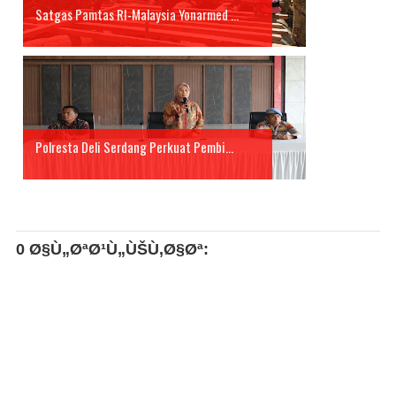
Satgas Pamtas RI-Malaysia Yonarmed ...
Polresta Deli Serdang Perkuat Pembi...
0 Ø§Ù„ØªØ¹Ù„ÙŠÙ‚Ø§Øª: