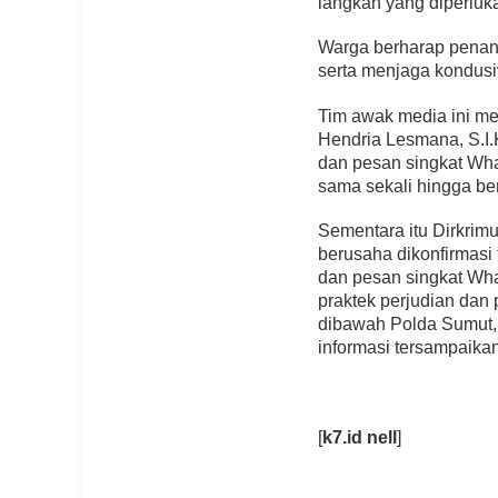
langkah yang diperlu
Warga berharap penan
serta menjaga kondusi
Tim awak media ini m
Hendria Lesmana, S.I.
dan pesan singkat Wha
sama sekali hingga ber
Sementara itu Dirkrim
berusaha dikonfirmasi 
dan pesan singkat Wh
praktek perjudian dan
dibawah Polda Sumut,
informasi tersampaika
[
k7.id
nell
]