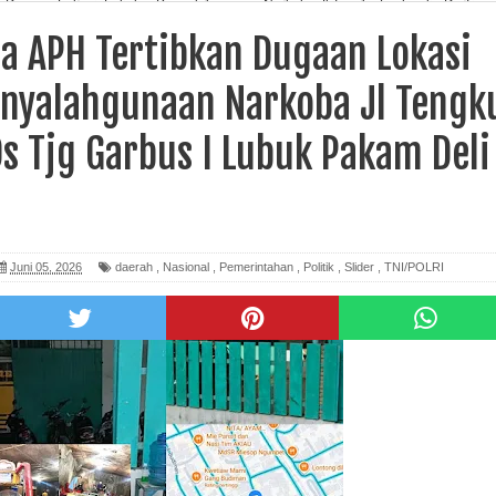
n Dugaan Lokasi Judi dan Penyalahgunaan Narkoba Jl Tengku Fachrudin Ds Tjg
Serdang
a APH Tertibkan Dugaan Lokasi
enyalahgunaan Narkoba Jl Tengk
s Tjg Garbus I Lubuk Pakam Deli
Juni 05, 2026
daerah
,
Nasional
,
Pemerintahan
,
Politik
,
Slider
,
TNI/POLRI