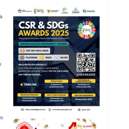
ya
k
an