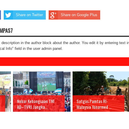
Share on Twitter
Share on Google Plus
OMPAS7
t description in the author block about the author. You edit it by entering text i
cal Info" field in the user admin panel.
Nobar Kebangsaan TNI
Satgas Pamtas RI-
AD–TVRI Jangka...
Malaysia Yonarmed ...