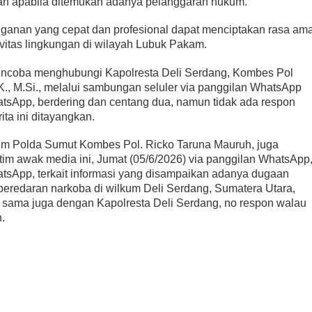
kan apabila ditemukan adanya pelanggaran hukum.
ganan yang cepat dan profesional dapat menciptakan rasa am
vitas lingkungan di wilayah Lubuk Pakam.
encoba menghubungi Kapolresta Deli Serdang, Kombes Pol
K., M.Si., melalui sambungan seluler via panggilan WhatsApp
tsApp, berdering dan centang dua, namun tidak ada respon
ita ini ditayangkan.
um Polda Sumut Kombes Pol. Ricko Taruna Mauruh, juga
tim awak media ini, Jumat (05/6/2026) via panggilan WhatsApp
atsApp,
terkait informasi yang disampaikan adanya dugaan
 peredaran narkoba di wilkum Deli Serdang, Sumatera Utara,
 sama juga dengan Kapolresta Deli Serdang, no respon walau
n.