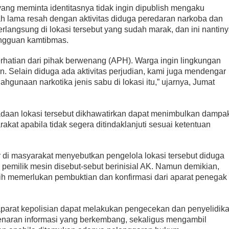
ang meminta identitasnya tidak ingin dipublish mengaku
lah lama resah dengan aktivitas diduga peredaran narkoba dan
rlangsung di lokasi tersebut yang sudah marak, dan ini nantin
angguan kamtibmas.
rhatian dari pihak berwenang (APH). Warga ingin lingkungan
. Selain diduga ada aktivitas perjudian, kami juga mendengar
gunaan narkotika jenis sabu di lokasi itu,” ujarnya, Jumat
daan lokasi tersebut dikhawatirkan dapat menimbulkan dampa
rakat apabila tidak segera ditindaklanjuti sesuai ketentuan
r di masyarakat menyebutkan pengelola lokasi tersebut diduga
a pemilik mesin disebut-sebut berinisial AK. Namun demikian,
sih memerlukan pembuktian dan konfirmasi dari aparat penegak
parat kepolisian dapat melakukan pengecekan dan penyelidik
naran informasi yang berkembang, sekaligus mengambil