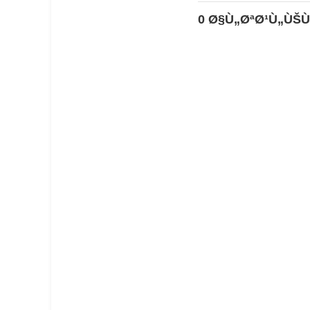
0 Ø§Ù„ØªØ¹Ù„ÙŠÙ