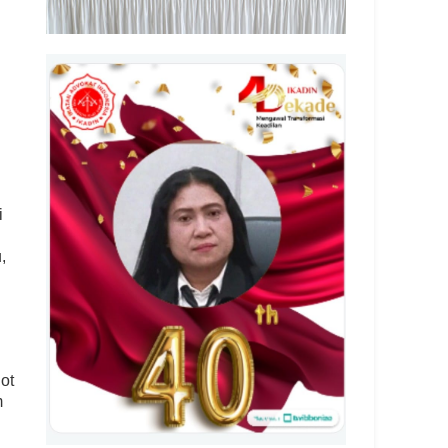
i
,
ot
m