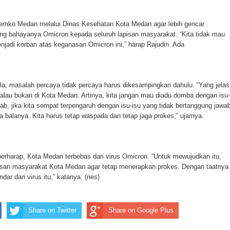
emko Medan melalui Dinas Kesehatan Kota Medan agar lebih gencar
ang bahayanya Omicron kepada seluruh lapisan masyarakat. “Kita tidak mau
adi korban atas keganasan Omicron ini,” harap Rajudin. Ada
a, masalah percaya tidak percaya harus dikesampingkan dahulu. “Yang jelas
walau bukan di Kota Medan. Artinya, kita jangan mau diadu domba dengan isu-
b, jika kita sempat terpengaruh dengan isu-isu yang tidak bertanggung jawa
ma balanya. Kita harus tetap waspada dan tetap jaga prokes,” ujarnya.
rharap, Kota Medan terbebas dari virus Omicron. “Untuk mewujudkan itu,
pisan masyarakat Kota Medan agar tetap menerapkan prokes. Dengan taatnya
dar dari virus itu,” katanya. (nes)
Share on Twitter
Share on Google Plus