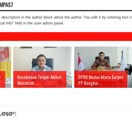
OMPAS7
t description in the author block about the author. You edit it by entering text i
cal Info" field in the user admin panel.
y
Kecelakaan Terjadi Akibat
DPRD Medan Minta Satpol
Menabrak ...
PP Bongkar ...
‚Ø§Øª: