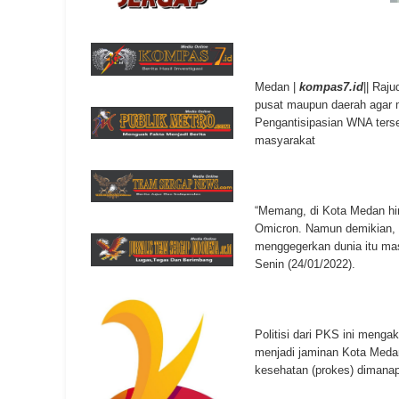
Medan |
kompas7.id
|| Raj
pusat maupun daerah agar 
Pengantisipasian WNA ters
masyarakat
“Memang, di Kota Medan hing
Omicron. Namun demikian, k
menggegerkan dunia itu masu
Senin (24/01/2022).
Politisi dari PKS ini menga
menjadi jaminan Kota Medan
kesehatan (prokes) dimanap