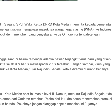
udin Sagala, SPdI Wakil Ketua DPRD Kota Medan meminta kepada pemerinta
mengantisipasi mengawasi masuknya warga negara asing (WNA) ke Indonesi
ebut demi menghempang penyebaran virus Omicron di tengah-tengah
ga saat ini belum terdengar adanya pasien terjangkit virus baru yang disebu
ita sejak dini harus mewaspadai virus tersebut. Jangan sampai, virus yang
k ke Kota Medan,” ujar Rajuddin Sagala, ketika ditemui di ruang kerjanya,
kui, Kota Medan saat ini masih level II. Namun, menurut Rajuddin Sagala, tid
 aman dari Omicron tersebut. “Maka dari itu, kita harus menerapkan protokol
un berada. Pokoknya jangan dianggap sepele masalah ini,” ujarnya.