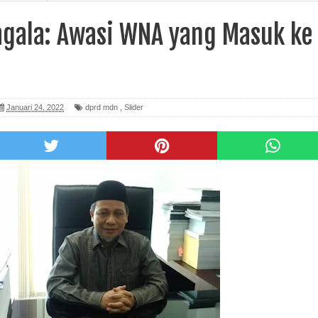
agala: Awasi WNA yang Masuk ke
Januari 24, 2022
dprd mdn
,
Slider