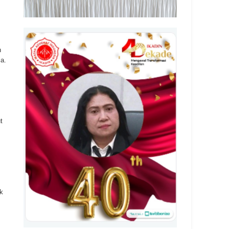
h
a.
t
ak