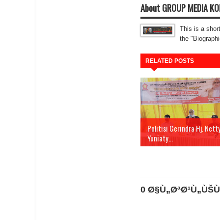
About GROUP MEDIA K
This is a shor
the "Biographi
RELATED POSTS
Politisi Gerindra Hj. Nett
Yuniaty...
0 Ø§Ù„ØªØ¹Ù„ÙŠÙ