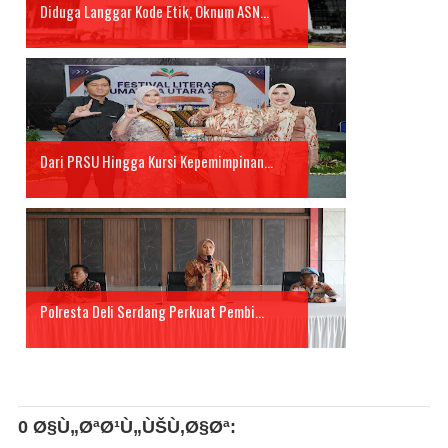
Diduga Langgar Kode Etik, Oknum ASN...
Dari PRSU Hingga Kursi Kepemimpinan...
Polresta Deli Serdang Perkuat Pembi...
0 Ø§Ù„ØªØ¹Ù„ÙŠÙ‚Ø§Øª: