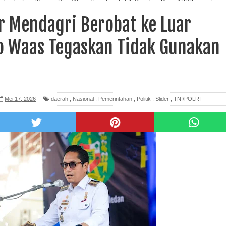
obat ke Luar Negeri, Rico Waas Tegaskan Tidak Gunakan Dana APBD
r Mendagri Berobat ke Luar
co Waas Tegaskan Tidak Gunakan
Mei 17, 2026
daerah
,
Nasional
,
Pemerintahan
,
Politik
,
Slider
,
TNI/POLRI