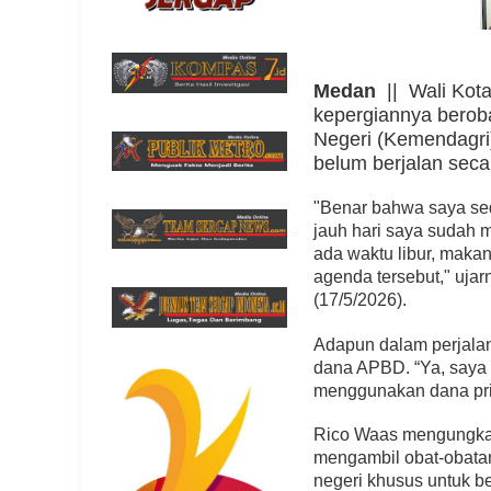
Medan
|| Wali Kot
kepergiannya berob
Negeri (Kemendagri
belum berjalan seca
"Benar bahwa saya sed
jauh hari saya sudah m
ada waktu libur, maka
agenda tersebut," uja
(17/5/2026).
Adapun dalam perjalan
dana APBD. “Ya, saya 
menggunakan dana pri
Rico Waas mengungkapk
mengambil obat-obatan
negeri khusus untuk b