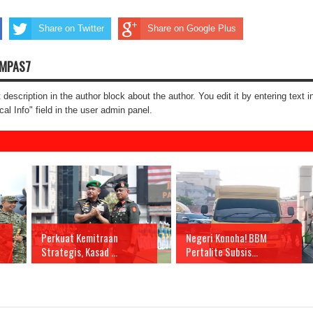
Share on Twitter
Share on Google Plus
OMPAS7
t description in the author block about the author. You edit it by entering text i
cal Info" field in the user admin panel.
Perkuat Kemitraan
Negeri Konoha! BBM
Strategis, Kasad ...
Pertalite Subsis...