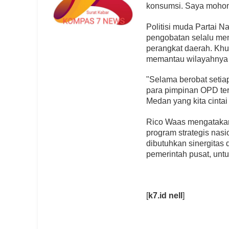
konsumsi. Saya mohon 
Politisi muda Partai 
pengobatan selalu mem
perangkat daerah. Khu
memantau wilayahnya j
"Selama berobat seti
para pimpinan OPD ter
Medan yang kita cintai
Rico Waas mengatakan
program strategis nas
dibutuhkan sinergitas 
pemerintah pusat, unt
[
k7.id
nell
]