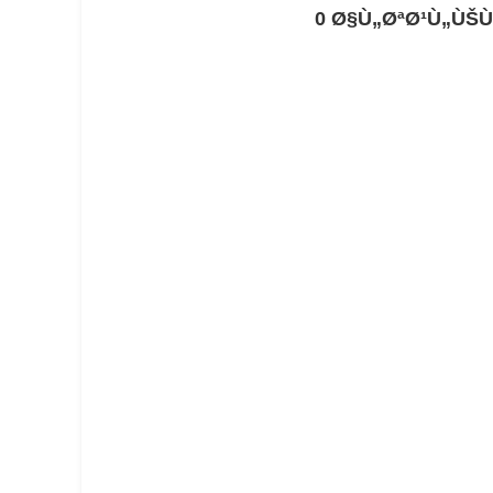
0 Ø§Ù„ØªØ¹Ù„ÙŠÙ