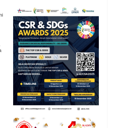
ni
a
a