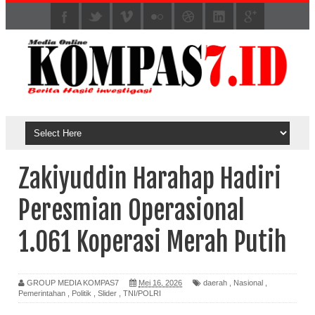
Zakiyuddin Harahap Hadiri
Peresmian Operasional
1.061 Koperasi Merah Putih
GROUP MEDIA KOMPAS7
Mei 16, 2026
daerah
,
Nasional
,
Pemerintahan
,
Politik
,
Slider
,
TNI/POLRI