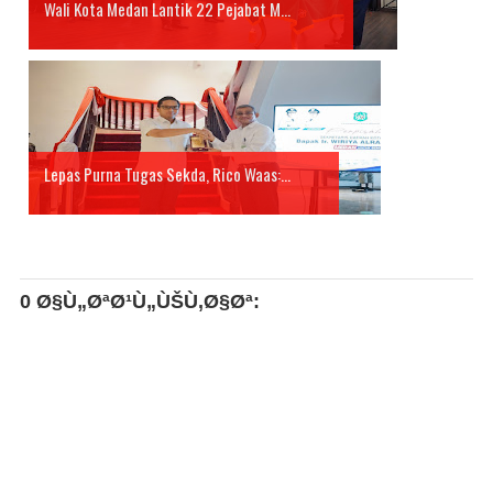
Wali Kota Medan Lantik 22 Pejabat M...
Lepas Purna Tugas Sekda, Rico Waas:...
0 Ø§Ù„ØªØ¹Ù„ÙŠÙ‚Ø§Øª: