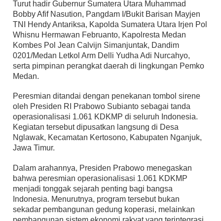
Turut hadir Gubernur Sumatera Utara Muhammad
Bobby Afif Nasution, Pangdam I/Bukit Barisan Mayjen
TNI Hendy Antariksa, Kapolda Sumatera Utara Irjen Pol
Whisnu Hermawan Februanto, Kapolresta Medan
Kombes Pol Jean Calvijn Simanjuntak, Dandim
0201/Medan Letkol Arm Delli Yudha Adi Nurcahyo,
serta pimpinan perangkat daerah di lingkungan Pemko
Medan.
Peresmian ditandai dengan penekanan tombol sirene
oleh Presiden RI Prabowo Subianto sebagai tanda
operasionalisasi 1.061 KDKMP di seluruh Indonesia.
Kegiatan tersebut dipusatkan langsung di Desa
Nglawak, Kecamatan Kertosono, Kabupaten Nganjuk,
Jawa Timur.
Dalam arahannya, Presiden Prabowo menegaskan
bahwa peresmian operasionalisasi 1.061 KDKMP
menjadi tonggak sejarah penting bagi bangsa
Indonesia. Menurutnya, program tersebut bukan
sekadar pembangunan gedung koperasi, melainkan
pembangunan sistem ekonomi rakyat yang terintegrasi