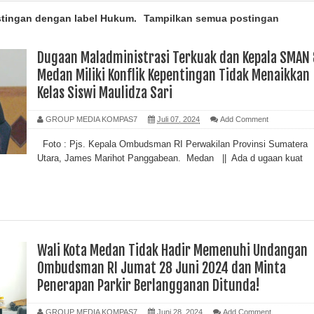
stingan dengan label
Hukum
.
Tampilkan semua postingan
Dugaan Maladministrasi Terkuak dan Kepala SMAN 
Medan Miliki Konflik Kepentingan Tidak Menaikkan
Kelas Siswi Maulidza Sari
GROUP MEDIA KOMPAS7
Juli 07, 2024
Add Comment
Foto : Pjs. Kepala Ombudsman RI Perwakilan Provinsi Sumatera
Utara, James Marihot Panggabean. Medan || Ada d ugaan kuat
Wali Kota Medan Tidak Hadir Memenuhi Undangan
Ombudsman RI Jumat 28 Juni 2024 dan Minta
Penerapan Parkir Berlangganan Ditunda!
GROUP MEDIA KOMPAS7
Juni 28, 2024
Add Comment