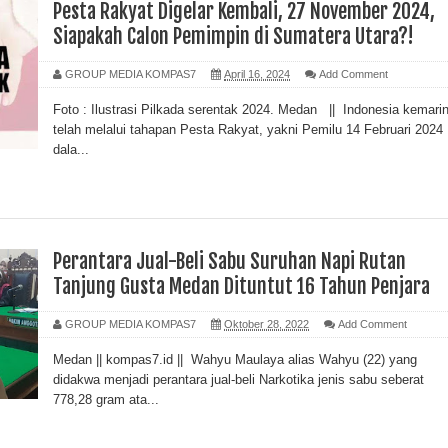
Pesta Rakyat Digelar Kembali, 27 November 2024,
Siapakah Calon Pemimpin di Sumatera Utara?!
GROUP MEDIA KOMPAS7
April 16, 2024
Add Comment
Foto : Ilustrasi Pilkada serentak 2024. Medan || Indonesia kemari
telah melalui tahapan Pesta Rakyat, yakni Pemilu 14 Februari 2024
dala...
Perantara Jual-Beli Sabu Suruhan Napi Rutan
Tanjung Gusta Medan Dituntut 16 Tahun Penjara
GROUP MEDIA KOMPAS7
Oktober 28, 2022
Add Comment
Medan || kompas7.id || Wahyu Maulaya alias Wahyu (22) yang
didakwa menjadi perantara jual-beli Narkotika jenis sabu seberat
778,28 gram ata...