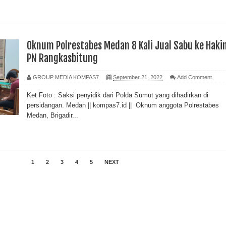
Oknum Polrestabes Medan 8 Kali Jual Sabu ke Haki
PN Rangkasbitung
GROUP MEDIA KOMPAS7
September 21, 2022
Add Comment
Ket Foto : Saksi penyidik dari Polda Sumut yang dihadirkan di
persidangan. Medan || kompas7.id || Oknum anggota Polrestabes
Medan, Brigadir...
1
2
3
4
5
NEXT