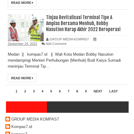
READ MORE
Tinjau Revitalisasi Terminal Tipe A
Amplas Bersama Menhub, Bobby
Nasution Harap Akhir 2022 Beroperasi
GROUP MEDIA KOMPAS7
September 24, 2022
Add Comment
Medan || kompas7.id || Wali Kota Medan Bobby Nasution
mendampingi Menteri Perhubungan (Menhub) Budi Karya Sumadi
meninjau Terminal Tip...
READ MORE
1
2
3
4
5
6
7
8
9
NEXT
LAST
GROUP MEDIA KOMPAS7
Kompas7.id