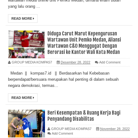
wartawan media online unit Pemko Medan, dimana enam bulan
yang lalu orang ...
READ MORE
Diduga Carut Marut Kepengurusan
Wartawan Unit Pemko Medan, Aliansi
Wartawan C&O Menggugat Dengan
Berorasi ke Kantor Wali Kota Medan
GROUP MEDIA KOMPAS7
Desember 28, 2022
Add Comment
Medan || kompas7.id || Berdasarkan hal Kebebasan
berpendapat/bersuara merupakan hal penting di dalam sebuah
negara demokrasi, termas...
READ MORE
Beri Kesempatan & Ruang Kerja Bagi
Penyandang Disabilitas
GROUP MEDIA KOMPAS7
November 28, 2022
Add Comment