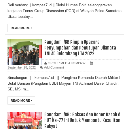
Deli serdang || kompas7.id || Divisi Humas Polri selenggarakan
kegiatan Focus Group Discussion (FGD) di Wilayah Polda Sumatera
Utara tepatny...
READ MORE
Pangdam I/BB Pimpin Upacara
Penyumpahan dan Penutupan Dikmata
TNI AD Gelombang I TA 2022
GROUP MEDIA KOMPAS7
September 28, 2022
Add Comment
Simalungun || kompas7.id || Panglima Komando Daerah Militer I
Bukit Barisan (Pangdam I/BB) Mayjen TNI Achmad Daniel Chardin,
SE, MSi m...
READ MORE
Pangdam I/BB : Baksos dan Donor Darah di
HUT Ke-77 Ini Untuk Membantu Kesulitan
Rakyat