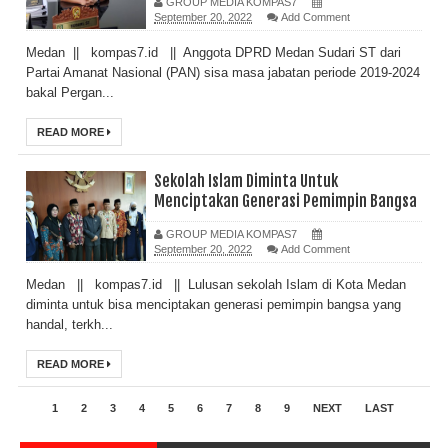
GROUP MEDIA KOMPAS7
September 20, 2022
Add Comment
Medan || kompas7.id || Anggota DPRD Medan Sudari ST dari
Partai Amanat Nasional (PAN) sisa masa jabatan periode 2019-2024
bakal Pergan...
READ MORE
Sekolah Islam Diminta Untuk
Menciptakan Generasi Pemimpin Bangsa
GROUP MEDIA KOMPAS7
September 20, 2022
Add Comment
Medan || kompas7.id || Lulusan sekolah Islam di Kota Medan
diminta untuk bisa menciptakan generasi pemimpin bangsa yang
handal, terkh...
READ MORE
1
2
3
4
5
6
7
8
9
NEXT
LAST