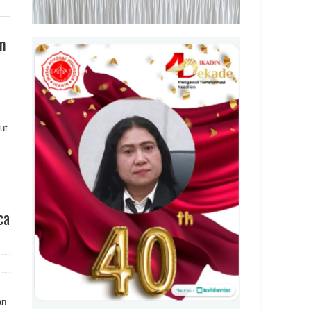
an
ut
ca
an