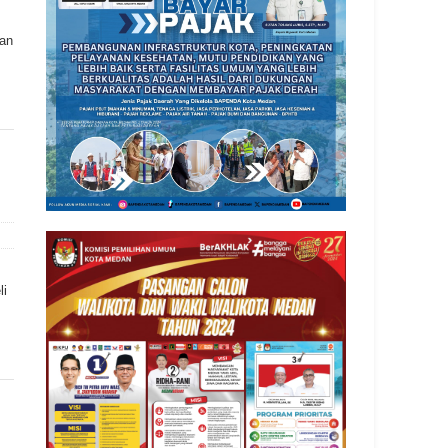
an
li