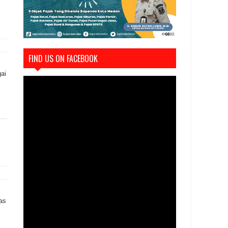
FIND US ON FACEBOOK
ai
as