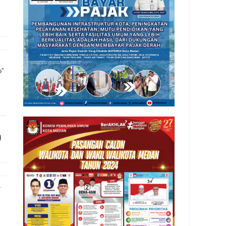
o”
o
-