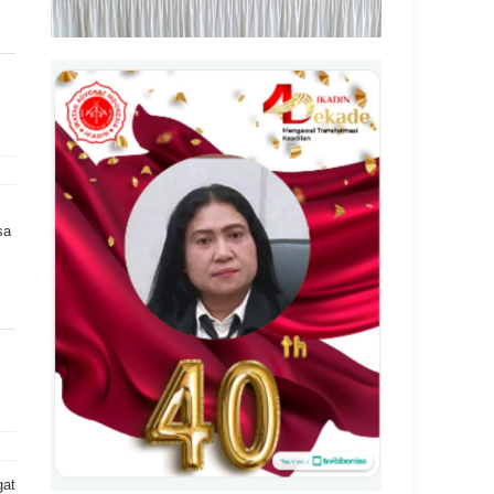
sa
gat