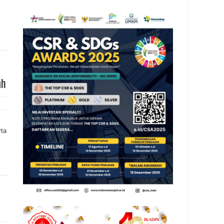
ah
rta