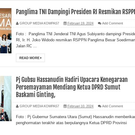
Panglima TNI Dampingi Presiden RI Resmikan RSPP
GROUP MEDIA KOMPAS7
Februari 19, 2024
Add Comment
Foto : Panglima TNI Jenderal TNI Agus Subiyanto dampingi Presid
RI, Ir. H. Joko Widodo resmikan RSPPN Panglima Besar Soedirman
Jalan RC ...
READ MORE
Pj Gubsu Hassanudin Hadiri Upacara Kenegaraan
Persemayaman Mendiang Ketua DPRD Sumut
Baskami Ginting,
GROUP MEDIA KOMPAS7
Februari 10, 2024
Add Comment
Foto : Pj Gubernur Sumatera Utara (Sumut) Hassanudin memberika
penghormatan terakhir atas berpulangnya Ketua DPRD Provinsi