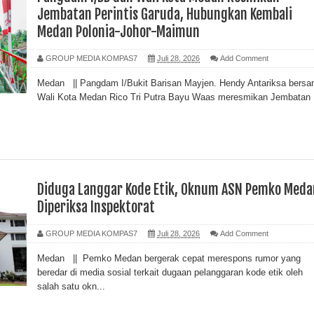
Jembatan Perintis Garuda, Hubungkan Kembali
Medan Polonia-Johor-Maimun
GROUP MEDIA KOMPAS7
Juli 28, 2026
Add Comment
Medan || Pangdam I/Bukit Barisan Mayjen. Hendy Antariksa bers
Wali Kota Medan Rico Tri Putra Bayu Waas meresmikan Jembatan
Diduga Langgar Kode Etik, Oknum ASN Pemko Meda
Diperiksa Inspektorat
GROUP MEDIA KOMPAS7
Juli 28, 2026
Add Comment
Medan || Pemko Medan bergerak cepat merespons rumor yang
beredar di media sosial terkait dugaan pelanggaran kode etik oleh
salah satu okn...