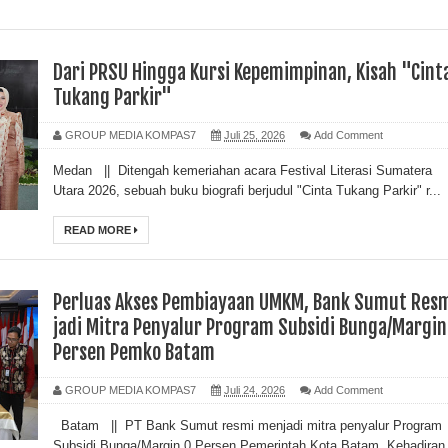
Dari PRSU Hingga Kursi Kepemimpinan, Kisah "Cint
Tukang Parkir"
GROUP MEDIA KOMPAS7
Juli 25, 2026
Add Comment
Medan || Ditengah kemeriahan acara Festival Literasi Sumatera
Utara 2026, sebuah buku biografi berjudul "Cinta Tukang Parkir" r...
READ MORE
Perluas Akses Pembiayaan UMKM, Bank Sumut Res
jadi Mitra Penyalur Program Subsidi Bunga/Margin
Persen Pemko Batam
GROUP MEDIA KOMPAS7
Juli 24, 2026
Add Comment
Batam || PT Bank Sumut resmi menjadi mitra penyalur Program
Subsidi Bunga/Margin 0 Persen Pemerintah Kota Batam. Kehadiran