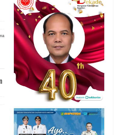
ama
n