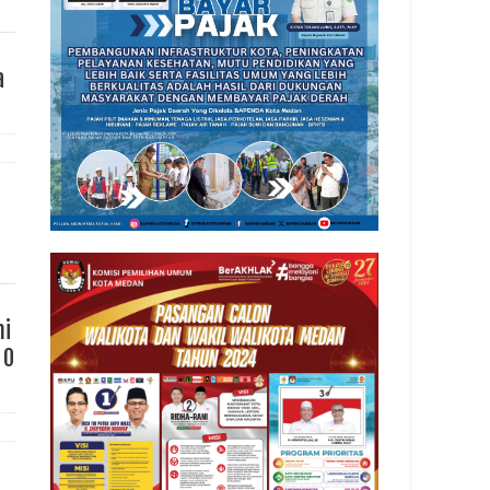
a
mi
 0