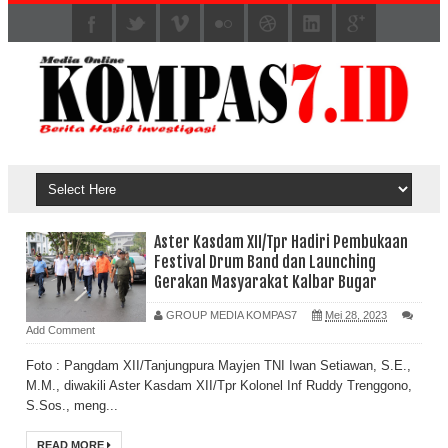
Aster Kasdam XII/Tpr Hadiri Pembukaan
Festival Drum Band dan Launching
Gerakan Masyarakat Kalbar Bugar
GROUP MEDIA KOMPAS7
Mei 28, 2023
Add Comment
Foto : Pangdam XII/Tanjungpura Mayjen TNI Iwan Setiawan, S.E.,
M.M., diwakili Aster Kasdam XII/Tpr Kolonel Inf Ruddy Trenggono,
S.Sos., meng...
READ MORE