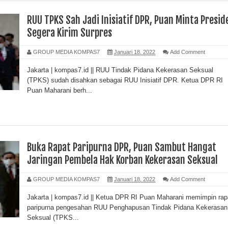
RUU TPKS Sah Jadi Inisiatif DPR, Puan Minta Presid
Segera Kirim Surpres
GROUP MEDIA KOMPAS7
Januari 18, 2022
Add Comment
Jakarta | kompas7.id || RUU Tindak Pidana Kekerasan Seksual
(TPKS) sudah disahkan sebagai RUU Inisiatif DPR. Ketua DPR RI
Puan Maharani berh...
Buka Rapat Paripurna DPR, Puan Sambut Hangat
Jaringan Pembela Hak Korban Kekerasan Seksual
GROUP MEDIA KOMPAS7
Januari 18, 2022
Add Comment
Jakarta | kompas7.id || Ketua DPR RI Puan Maharani memimpin rap
paripurna pengesahan RUU Penghapusan Tindak Pidana Kekerasan
Seksual (TPKS...