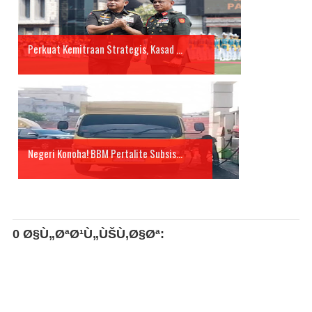
Perkuat Kemitraan Strategis, Kasad ...
Negeri Konoha! BBM Pertalite Subsis...
0 Ø§Ù„ØªØ¹Ù„ÙŠÙ‚Ø§Øª: