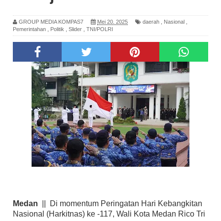
GROUP MEDIA KOMPAS7
Mei 20, 2025
daerah
,
Nasional
,
Pemerintahan
,
Politik
,
Slider
,
TNI/POLRI
Medan
|| Di momentum Peringatan Hari Kebangkitan
Nasional (Harkitnas) ke -117, Wali Kota Medan Rico Tri