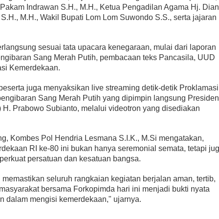
 Pakam Indrawan S.H., M.H., Ketua Pengadilan Agama Hj. Dian
, S.H., M.H., Wakil Bupati Lom Lom Suwondo S.S., serta jajaran
rlangsung sesuai tata upacara kenegaraan, mulai dari laporan
ngibaran Sang Merah Putih, pembacaan teks Pancasila, UUD
asi Kemerdekaan.
peserta juga menyaksikan live streaming detik-detik Proklamasi
engibaran Sang Merah Putih yang dipimpin langsung Presiden
) H. Prabowo Subianto, melalui videotron yang disediakan
ng, Kombes Pol Hendria Lesmana S.I.K., M.Si mengatakan,
ekaan RI ke-80 ini bukan hanya seremonial semata, tetapi ju
rkuat persatuan dan kesatuan bangsa.
 memastikan seluruh rangkaian kegiatan berjalan aman, tertib,
 masyarakat bersama Forkopimda hari ini menjadi bukti nyata
 dalam mengisi kemerdekaan," ujarnya.