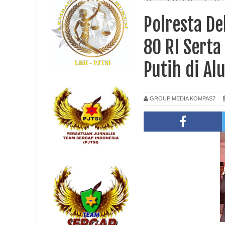
Merah Putih di Alun-alun P
Polresta De
80 RI Sert
Putih di A
GROUP MEDIA KOMPAS7