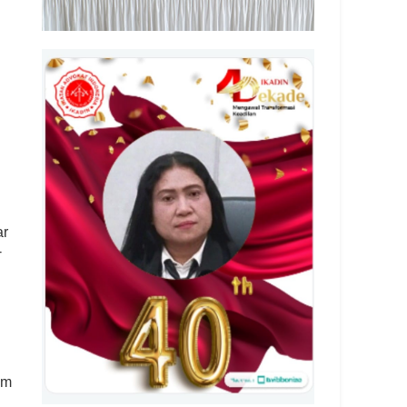
ar
-
i
im