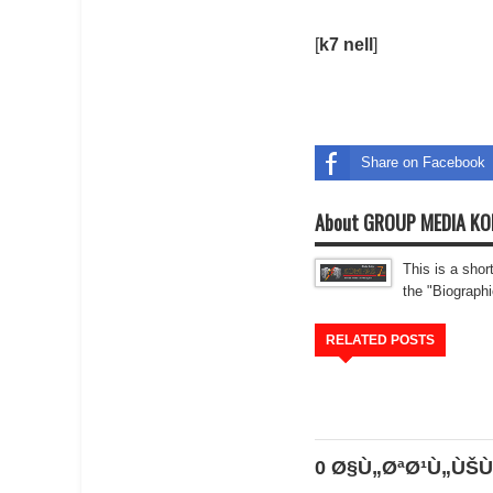
[
k7 nell
]
Share on Facebook
About GROUP MEDIA K
This is a shor
the "Biographi
RELATED POSTS
0 Ø§Ù„ØªØ¹Ù„ÙŠÙ