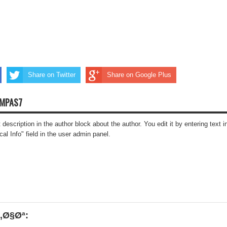
Share on Twitter
Share on Google Plus
OMPAS7
t description in the author block about the author. You edit it by entering text i
cal Info" field in the user admin panel.
‚Ø§Øª: