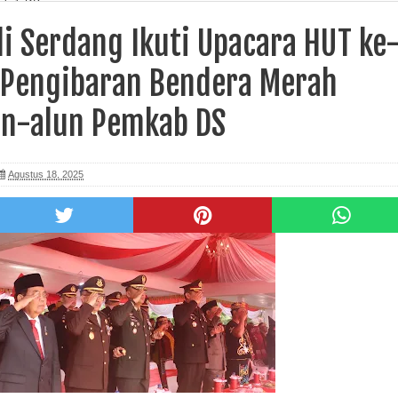
emkab DS
li Serdang Ikuti Upacara HUT ke
a Pengibaran Bendera Merah
lun-alun Pemkab DS
Agustus 18, 2025