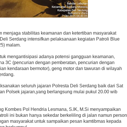
m menjaga stabilitas keamanan dan ketertiban masyarakat
Deli Serdang intensifkan pelaksanaan kegiatan Patroli Blue
025) malam.
 untuk mengantisipasi adanya potensi gangguan keamanan,
ana 3C (pencurian dengan pemberatan, pencurian dengan
ian kendaraan bermotor), geng motor dan tawuran di wilayah
Serdang.
laksanakan seluruh jajaran Polresta Deli Serdang baik dari Sat
an Polsek jajaran,yang berlangsung mulai pukul 20.00 wib
ang Kombes Pol Hendria Lesmana, S.IK, M.Si menyampaikan
oli ini bukan hanya sekedar berkeliling di jalan namun person
dengan masyarakat untuk sampaikan pesan kamtibmas kepada