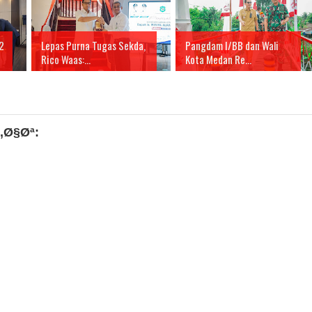
2
Lepas Purna Tugas Sekda,
Pangdam I/BB dan Wali
Rico Waas:...
Kota Medan Re...
‚Ø§Øª: