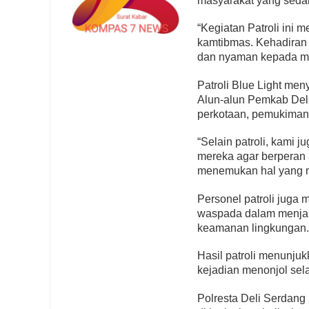
masyarakat yang seda
“Kegiatan Patroli ini
kamtibmas. Kehadiran 
dan nyaman kepada mas
Patroli Blue Light men
Alun-alun Pemkab Deli
perkotaan, pemukiman
“Selain patroli, kami
mereka agar berperan 
menemukan hal yang m
Personel patroli juga
waspada dalam menjalan
keamanan lingkungan
Hasil patroli menunjuk
kejadian menonjol sel
Polresta Deli Serdang 