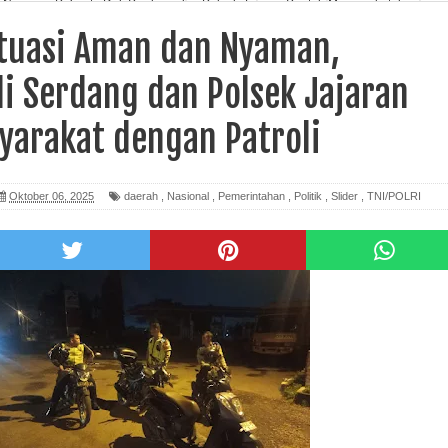
n Nyaman, Polresta Deli Serdang dan Polsek Jajaran Sentuh Masyarakat dengan
ituasi Aman dan Nyaman,
li Serdang dan Polsek Jajaran
yarakat dengan Patroli
Oktober 06, 2025
daerah
,
Nasional
,
Pemerintahan
,
Politik
,
Slider
,
TNI/POLRI