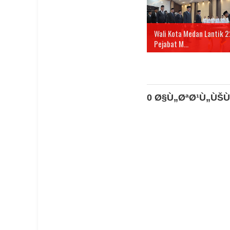
Wali Kota Medan Lantik 2
Pejabat M...
0 Ø§Ù„ØªØ¹Ù„ÙŠÙ