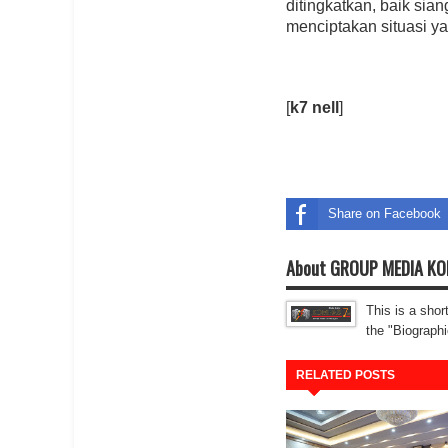
ditingkatkan, baik si
menciptakan situasi y
[
k7 nell
]
Share on Facebook
About GROUP MEDIA K
This is a shor
the "Biographi
RELATED POSTS