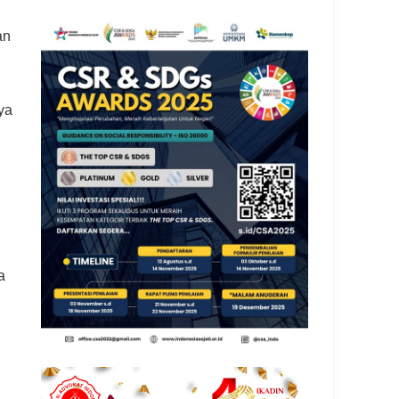
an
ya
a